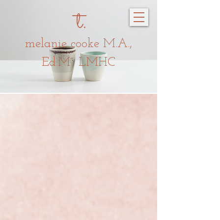
t.
melanie c
oo
ke
M.A.,
Ed.M., LMHC